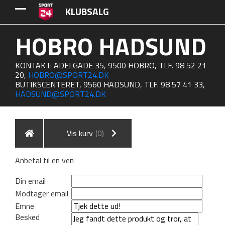
KLUBSALG
HOBRO HADSUND
KONTAKT: ADELGADE 35, 9500 HOBRO, TLF. 98 52 21
20,
HOBRO@SPORT24.DK
BUTIKSCENTERET, 9560 HADSUND, TLF. 98 57 41 33,
HADSUND@SPORT24.DK
Vis kurv
(0)
Anbefal til en ven
Din email
Modtager email
Emne
Besked